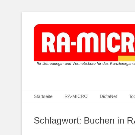
Ihr Betreuungs- und Vertriebsbüro für das Kanzleiorgan
Primäres Menü
Zum
Startseite
RA-MICRO
DictaNet
Tob
Inhalt
springen
Schlagwort:
Buchen in 