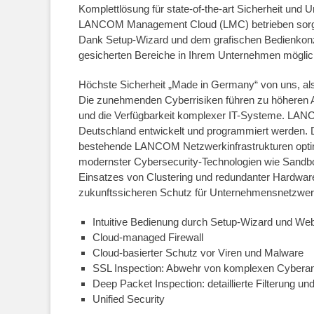
Komplett­lösung für state-of-the-art Sicherheit un
LANCOM Management Cloud (LMC) betrieben sorgen 
Dank Setup-Wizard und dem grafischen Bedienkonzept
gesicherten Bereiche in Ihrem Unternehmen möglic
Höchste Sicherheit „Made in Germany“ von uns, al
Die zunehmenden Cyberrisiken führen zu höheren 
und die Verfügbarkeit komplexer IT-Systeme. LANC
Deutschland entwickelt und programmiert werden.
bestehende LANCOM Netzwerkinfrastrukturen optima
modernster Cybersecurity-Technologien wie Sandbo
Einsatzes von Clustering und redundanter Hardware
zukunftssicheren Schutz für Unternehmensnetzwer
Intuitive Bedienung durch Setup-Wizard und Web
Cloud-managed Firewall
Cloud-basierter Schutz vor Viren und Malware
SSL Inspection: Abwehr von komplexen Cyberang
Deep Packet Inspection: detaillierte Filterung 
Unified Security