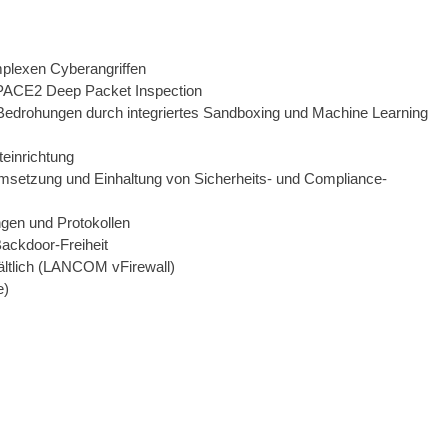
plexen Cyberangriffen
®PACE2 Deep Packet Inspection
 Bedrohungen durch integriertes Sandboxing und Machine Learning
teinrichtung
 Umsetzung und Einhaltung von Sicherheits- und Compliance-
ngen und Protokollen
Backdoor-Freiheit
rhältlich (LANCOM vFirewall)
e)