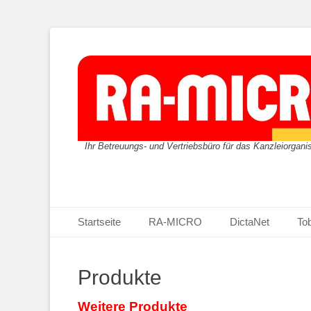
Ihr Betreuungs- und Vertriebsbüro für das Kanzleiorgan
Primäres Menü
Zum
Startseite
RA-MICRO
DictaNet
Tob
Inhalt
springen
Produkte
Weitere Produkte