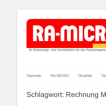
Ihr Betreuungs- und Vertriebsbüro für das Kanzleiorgan
Primäres Menü
Zum
Startseite
RA-MICRO
DictaNet
Tob
Inhalt
springen
Schlagwort:
Rechnung 