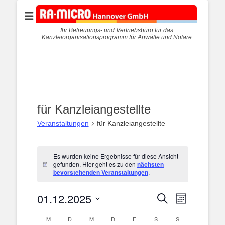
Ihr Betreuungs- und Vertriebsbüro für das
Kanzleiorganisationsprogramm für Anwälte und Notare
für Kanzleiangestellte
Veranstaltungen
für Kanzleiangestellte
Veranstaltungen
Es wurden keine Ergebnisse für diese Ansicht
gefunden. Hier geht es zu den
nächsten
Hinweis
bevorstehenden Veranstaltungen
.
01.12.2025
Veranstalt
Veranstaltunge
Suche
Monat
Ansichten-
Suche
Datum
Navigation
Kalender
M
MONTAG
D
DIENSTAG
M
MITTWOCH
D
DONNERSTAG
F
FREITAG
S
SAMSTAG
S
SONNTAG
und
wählen.