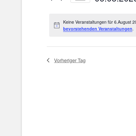
2026
Veranstaltungen
Navigation
Datum
Schlüsselwort.
wählen.
Keine Veranstaltungen für 6.August 
bevorstehenden Veranstaltungen
.
Vorheriger Tag