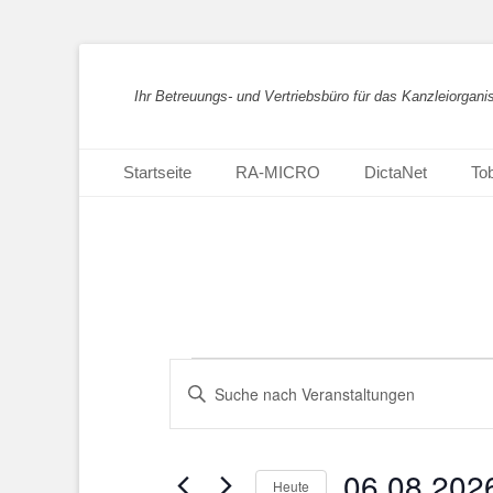
Ihr Betreuungs- und Vertriebsbüro für das Kanzleiorgan
Primäres Menü
Zum
Startseite
RA-MICRO
DictaNet
Tob
Inhalt
springen
Veranstaltungen
Veranstaltungen
Bitte
Suche
für
Schlüsselwort
eingeben.
und
6.August
Suche
06.08.202
Ansichten,
nach
Heute